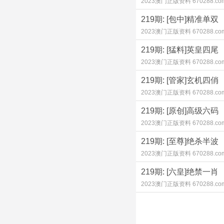
2023澳门正版资料 670288.co
219期: [包中]精准单双
2023澳门正版资料 670288.co
219期: [猛料]英皇四尾
2023澳门正版资料 670288.co
219期: [管家]玄机四俏
2023澳门正版资料 670288.co
219期: [原创]高级六码
2023澳门正版资料 670288.co
219期: [至尊]绝杀半波
2023澳门正版资料 670288.co
219期: [六皇]绝禁一肖
2023澳门正版资料 670288.co