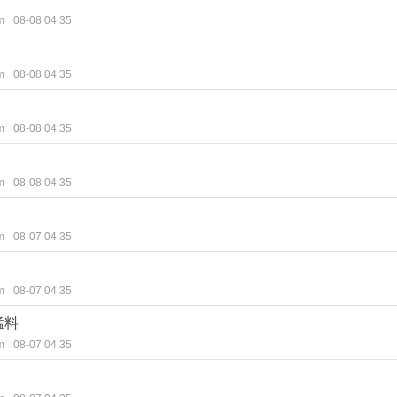
m
08-08 04:35
m
08-08 04:35
m
08-08 04:35
m
08-08 04:35
m
08-07 04:35
m
08-07 04:35
猛料
m
08-07 04:35